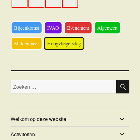
Bijeenkomst
IVAO
Evenement
Algemeen
Middenmeer
Hoogvliegersdag
ZOE
Zoeken
naar:
submenu
Welkom op deze website
uitvouwe
submenu
Activiteiten
uitvouwe