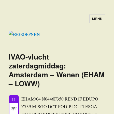
MENU
FSGROEPNHN
IVAO-vlucht
zaterdagmiddag:
Amsterdam – Wenen (EHAM
– LOWW)
EHAM/04 N0446F350 REND1F EDUPO
11
Z739 MISGO DCT PODIP DCT TESGA
apr