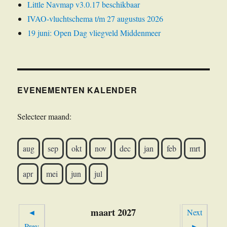
Little Navmap v3.0.17 beschikbaar
IVAO-vluchtschema t/m 27 augustus 2026
19 juni: Open Dag vliegveld Middenmeer
EVENEMENTEN KALENDER
Selecteer maand:
aug
sep
okt
nov
dec
jan
feb
mrt
apr
mei
jun
jul
maart 2027
◄
Next
Prev
►