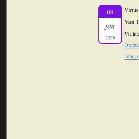
Virtue
08
Van 1
jan
Via int
2026
Overzic
Terug 