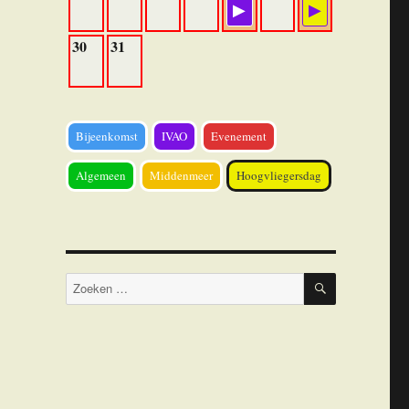
30
31
Bijeenkomst
IVAO
Evenement
Algemeen
Middenmeer
Hoogvliegersdag
ZOEKEN
Zoeken
naar: