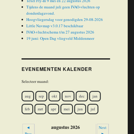
Texel Fly-In 9 mei en 22 augustus 2026
Tijdens de maand juli geen IVAO-vluchten op
donderdagavond.
Hoogvliegersdag voor genodigden 29-08-2026
Little Navmap v3.0.17 beschikbaar
IVAO-vluchtschema t/m 27 augustus 2026
19 juni: Open Dag vliegveld Middenmeer
EVENEMENTEN KALENDER
Selecteer maand:
aug
sep
okt
nov
dec
jan
feb
mrt
apr
mei
jun
jul
augustus 2026
◄
Next
Prev
►