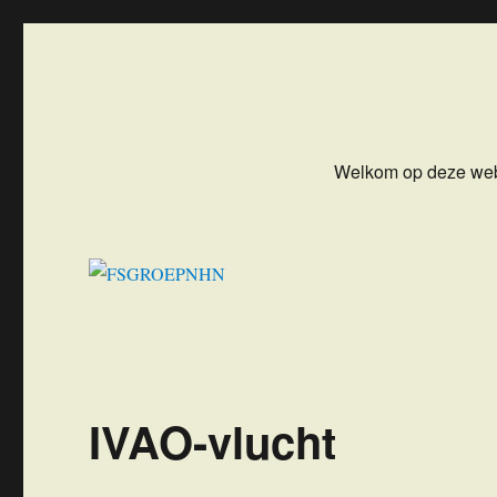
FSGROEPNHN
Flight Simulator Groep NoordHollandNoord
Welkom op deze web
IVAO-vlucht