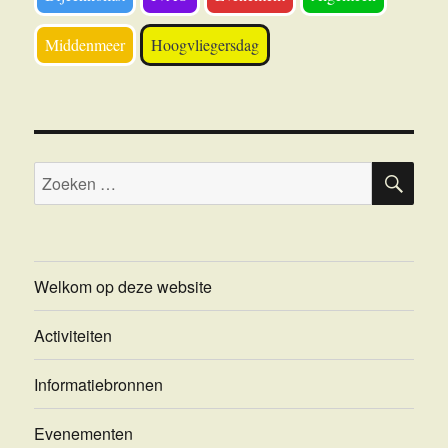
Middenmeer
Hoogvliegersdag
ZOE
Zoeken
naar:
Welkom op deze website
Activiteiten
Informatiebronnen
Evenementen