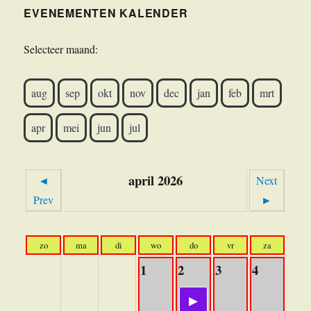
EVENEMENTEN KALENDER
Selecteer maand:
aug
sep
okt
nov
dec
jan
feb
mrt
apr
mei
jun
jul
april 2026
◄
Next
Prev
►
zo
ma
di
wo
do
vr
za
1
2
3
4