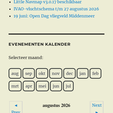
Little Navmap v3.0.17 beschikbaar
IVAO-vluchtschema t/m 27 augustus 2026
19 juni: Open Dag vliegveld Middenmeer
EVENEMENTEN KALENDER
Selecteer maand:
aug
sep
okt
nov
dec
jan
feb
mrt
apr
mei
jun
jul
augustus 2026
◄
Next
Prev
►