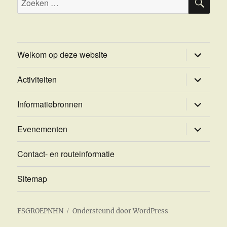
naar:
submen
Welkom op deze website
uitvouw
submen
Activiteiten
uitvouw
submen
Informatiebronnen
uitvouw
submen
Evenementen
uitvouw
Contact- en routeinformatie
Sitemap
FSGROEPNHN
Ondersteund door WordPress