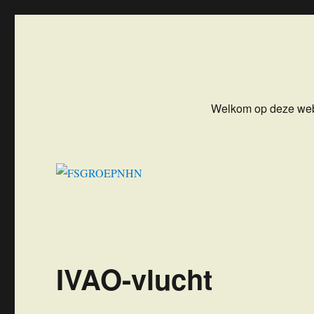
FSGROEPNHN
Flight Simulator Groep NoordHollandNoord
Welkom op deze web
IVAO-vlucht