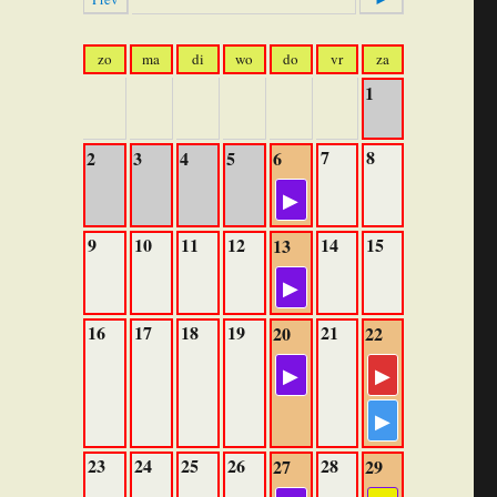
zo
ma
di
wo
do
vr
za
1
7
8
2
3
4
5
6
9
10
11
12
14
15
13
16
17
18
19
21
20
22
23
24
25
26
28
27
29