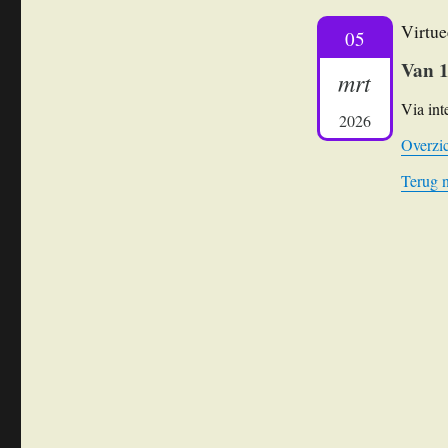
Virtue
05
Van 1
mrt
Via int
2026
Overzic
Terug 