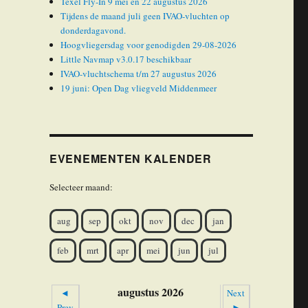
Texel Fly-In 9 mei en 22 augustus 2026
Tijdens de maand juli geen IVAO-vluchten op
donderdagavond.
Hoogvliegersdag voor genodigden 29-08-2026
Little Navmap v3.0.17 beschikbaar
IVAO-vluchtschema t/m 27 augustus 2026
19 juni: Open Dag vliegveld Middenmeer
EVENEMENTEN KALENDER
Selecteer maand:
aug
sep
okt
nov
dec
jan
feb
mrt
apr
mei
jun
jul
augustus 2026
◄
Next
Prev
►