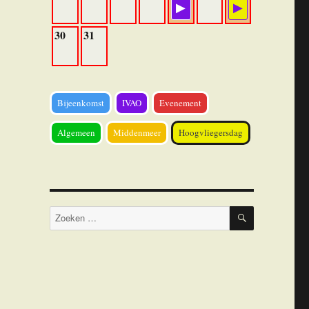
30
31
Bijeenkomst
IVAO
Evenement
Algemeen
Middenmeer
Hoogvliegersdag
ZOEKEN
Zoeken
naar: