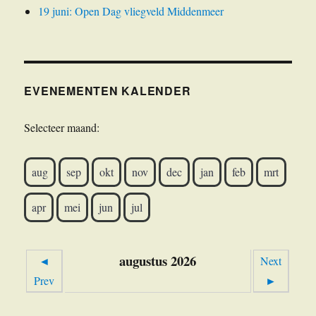
19 juni: Open Dag vliegveld Middenmeer
EVENEMENTEN KALENDER
Selecteer maand:
aug
sep
okt
nov
dec
jan
feb
mrt
apr
mei
jun
jul
augustus 2026
◄
Next
Prev
►