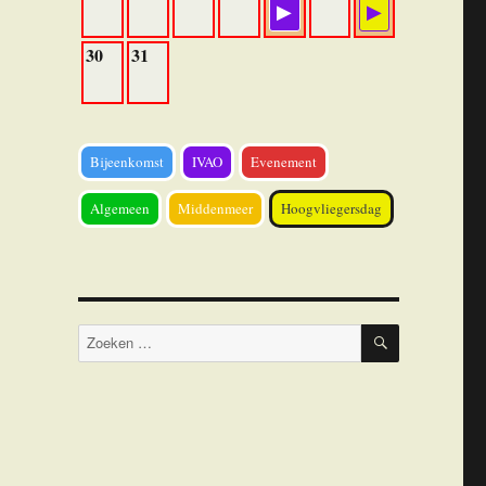
30
31
Bijeenkomst
IVAO
Evenement
Algemeen
Middenmeer
Hoogvliegersdag
ZOEKEN
Zoeken
naar: