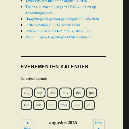
Texel Fly-In 9 mei en 22 augustus 2026
Tijdens de maand juli geen IVAO-vluchten op
donderdagavond.
Hoogvliegersdag voor genodigden 29-08-2026
Little Navmap v3.0.17 beschikbaar
IVAO-vluchtschema t/m 27 augustus 2026
19 juni: Open Dag vliegveld Middenmeer
EVENEMENTEN KALENDER
Selecteer maand:
aug
sep
okt
nov
dec
jan
feb
mrt
apr
mei
jun
jul
augustus 2026
◄
Next
Prev
►