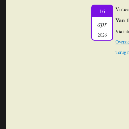
Virtue
16
Van 1
apr
Via int
2026
Overzic
Terug 