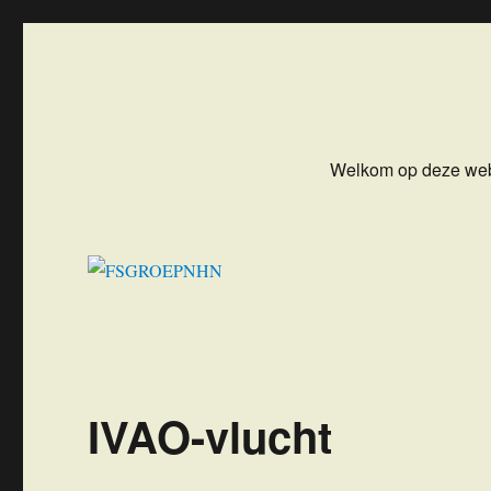
FSGROEPNHN
Flight Simulator Groep NoordHollandNoord
Welkom op deze web
IVAO-vlucht