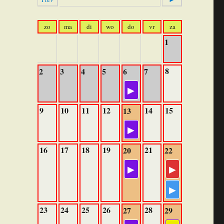
zo
ma
di
wo
do
vr
za
1
8
2
3
4
5
6
7
9
10
11
12
14
15
13
16
17
18
19
21
20
22
23
24
25
26
28
27
29