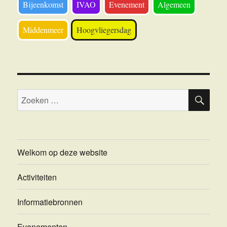
Bijeenkomst
IVAO
Evenement
Algemeen
Middenmeer
Hoogvliegersdag
ZOE
Zoeken
naar:
Welkom op deze website
Activiteiten
Informatiebronnen
Evenementen