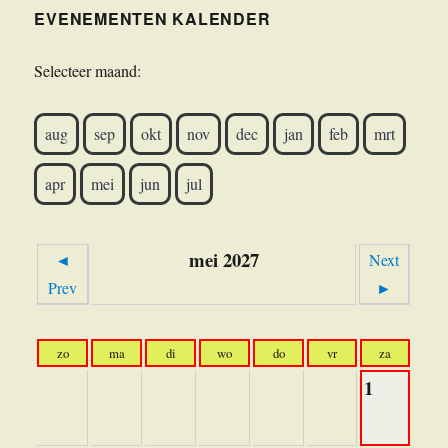
EVENEMENTEN KALENDER
Selecteer maand:
aug
sep
okt
nov
dec
jan
feb
mrt
apr
mei
jun
jul
mei 2027
◄
Next
Prev
►
zo
ma
di
wo
do
vr
za
1