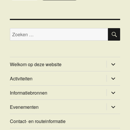
ZOE
Zoeken
naar:
submenu
Welkom op deze website
uitvouwe
submenu
Activiteiten
uitvouwe
submenu
Informatiebronnen
uitvouwe
submenu
Evenementen
uitvouwe
Contact- en routeinformatie