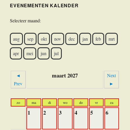
EVENEMENTEN KALENDER
Selecteer maand:
aug
sep
okt
nov
dec
jan
feb
mrt
apr
mei
jun
jul
maart 2027
◄
Next
Prev
►
zo
ma
di
wo
do
vr
za
1
2
3
4
5
6