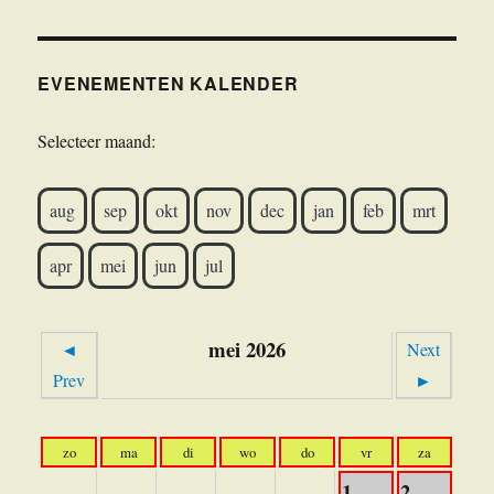
EVENEMENTEN KALENDER
Selecteer maand:
aug
sep
okt
nov
dec
jan
feb
mrt
apr
mei
jun
jul
mei 2026
◄
Next
Prev
►
zo
ma
di
wo
do
vr
za
1
2