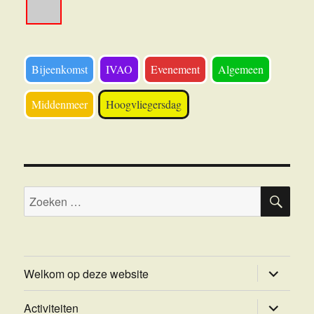
Bijeenkomst
IVAO
Evenement
Algemeen
Middenmeer
Hoogvliegersdag
ZOE
Zoeken
naar:
submenu
Welkom op deze website
uitvouwe
submenu
Activiteiten