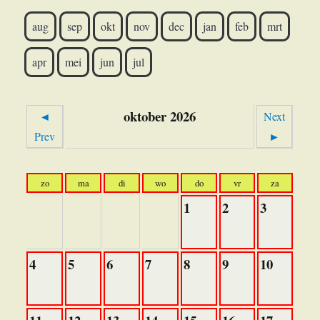
aug
sep
okt
nov
dec
jan
feb
mrt
apr
mei
jun
jul
oktober 2026
◄
Next
Prev
►
zo
ma
di
wo
do
vr
za
1
2
3
4
5
6
7
8
9
10