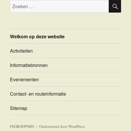
ZOE
Zoeken
naar:
Welkom op deze website
Activiteiten
Informatiebronnen
Evenementen
Contact- en routeinformatie
Sitemap
FSGROEPNHN
Ondersteund door WordPress