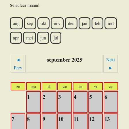
Selecteer maand:
aug
sep
okt
nov
dec
jan
feb
mrt
apr
mei
jun
jul
september 2025
◄
Next
Prev
►
zo
ma
di
wo
do
vr
za
1
2
3
4
5
6
7
8
9
10
11
12
13