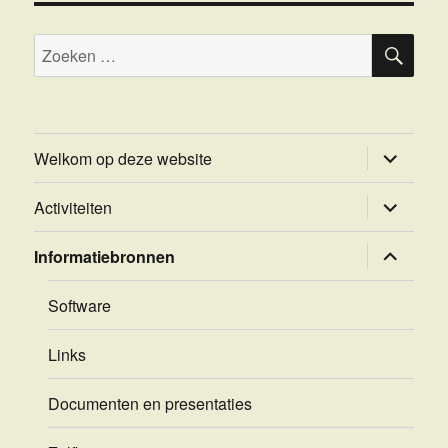
ZOE
Zoeken
naar:
submenu
Welkom op deze website
uitvouwe
submenu
Activiteiten
uitvouwe
submenu
Informatiebronnen
uitvouwe
Software
Links
Documenten en presentaties