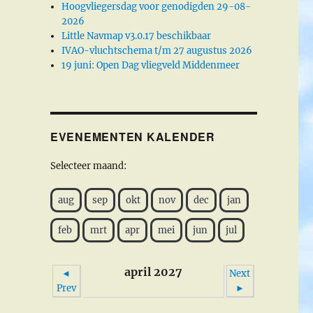
Hoogvliegersdag voor genodigden 29-08-
2026
Little Navmap v3.0.17 beschikbaar
IVAO-vluchtschema t/m 27 augustus 2026
19 juni: Open Dag vliegveld Middenmeer
EVENEMENTEN KALENDER
Selecteer maand:
aug
sep
okt
nov
dec
jan
feb
mrt
apr
mei
jun
jul
april 2027
◄
Next
Prev
►