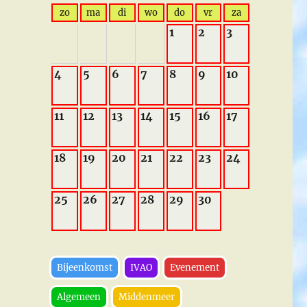
zo
ma
di
wo
do
vr
za
1
2
3
4
5
6
7
8
9
10
11
12
13
14
15
16
17
18
19
20
21
22
23
24
25
26
27
28
29
30
Bijeenkomst
IVAO
Evenement
Algemeen
Middenmeer