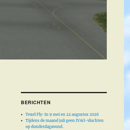
BERICHTEN
Texel Fly-In 9 mei en 22 augustus 2026
Tijdens de maand juli geen IVAO-vluchten
op donderdagavond.