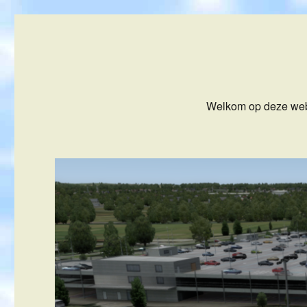
FSGROEPNHN
Flight Simulator Groep NoordHollandNoord
Welkom op deze web