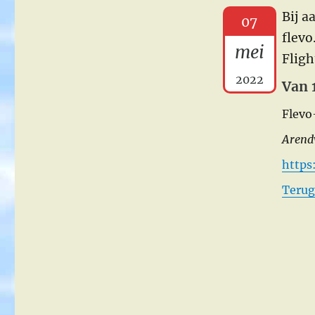
Bij a
07
flevo
mei
Flig
2022
Van 
Flevo
Arend
https
Terug