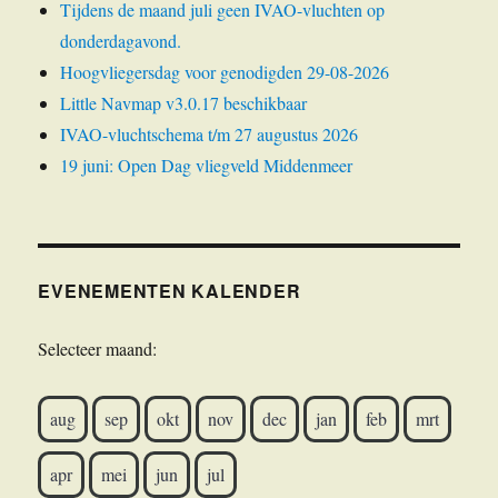
Tijdens de maand juli geen IVAO-vluchten op
donderdagavond.
Hoogvliegersdag voor genodigden 29-08-2026
Little Navmap v3.0.17 beschikbaar
IVAO-vluchtschema t/m 27 augustus 2026
19 juni: Open Dag vliegveld Middenmeer
EVENEMENTEN KALENDER
Selecteer maand:
aug
sep
okt
nov
dec
jan
feb
mrt
apr
mei
jun
jul