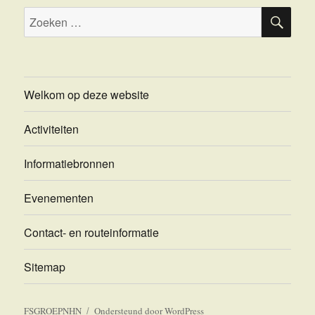
ZOE
Zoeken
naar:
Welkom op deze website
Activiteiten
Informatiebronnen
Evenementen
Contact- en routeinformatie
Sitemap
FSGROEPNHN
Ondersteund door WordPress