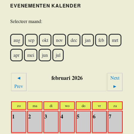
EVENEMENTEN KALENDER
Selecteer maand:
aug
sep
okt
nov
dec
jan
feb
mrt
apr
mei
jun
jul
februari 2026
◄
Next
Prev
►
zo
ma
di
wo
do
vr
za
1
2
3
4
5
6
7