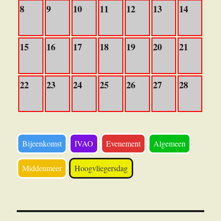
8
9
10
11
12
13
14
15
16
17
18
19
20
21
22
23
24
25
26
27
28
Bijeenkomst
IVAO
Evenement
Algemeen
Middenmeer
Hoogvliegersdag