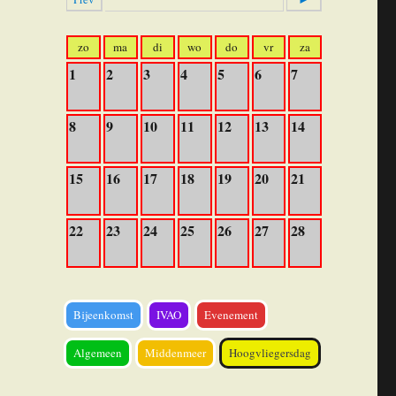
zo
ma
di
wo
do
vr
za
1
2
3
4
5
6
7
8
9
10
11
12
13
14
15
16
17
18
19
20
21
22
23
24
25
26
27
28
Bijeenkomst
IVAO
Evenement
Algemeen
Middenmeer
Hoogvliegersdag