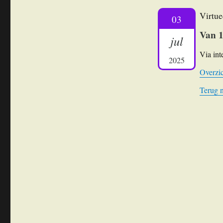
Virtue
03
Van 1
jul
Via int
2025
Overzic
Terug 