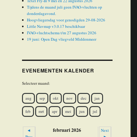
Texel Fly-In 9 mei en 22 augustus 2026
Tijdens de maand juli geen IVAO-vluchten op
donderdagavond.
Hoogvliegersdag voor genodigden 29-08-2026
Little Navmap v3.0.17 beschikbaar
IVAO-vluchtschema t/m 27 augustus 2026
19 juni: Open Dag vliegveld Middenmeer
EVENEMENTEN KALENDER
Selecteer maand:
aug
sep
okt
nov
dec
jan
feb
mrt
apr
mei
jun
jul
februari 2026
◄
Next
Prev
►