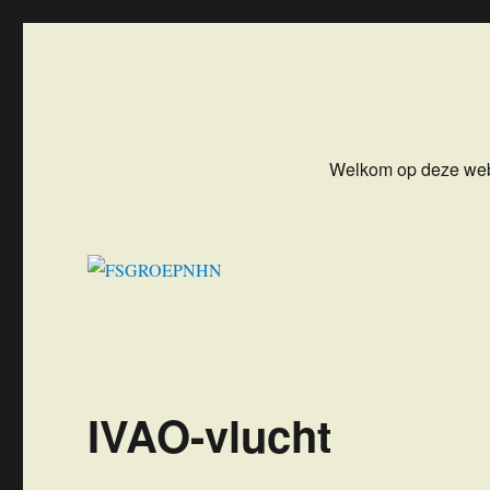
FSGROEPNHN
Flight Simulator Groep NoordHollandNoord
Welkom op deze web
IVAO-vlucht