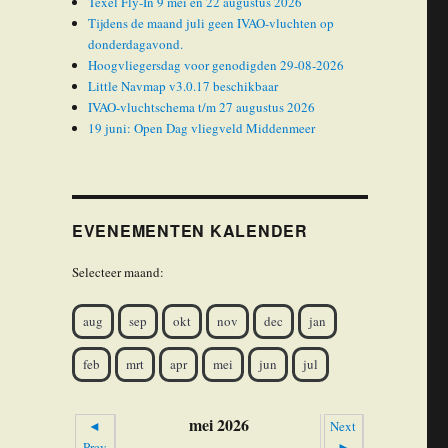
Texel Fly-In 9 mei en 22 augustus 2026
Tijdens de maand juli geen IVAO-vluchten op
donderdagavond.
Hoogvliegersdag voor genodigden 29-08-2026
Little Navmap v3.0.17 beschikbaar
IVAO-vluchtschema t/m 27 augustus 2026
19 juni: Open Dag vliegveld Middenmeer
EVENEMENTEN KALENDER
Selecteer maand:
aug
sep
okt
nov
dec
jan
feb
mrt
apr
mei
jun
jul
mei 2026
◄
Next
Prev
►