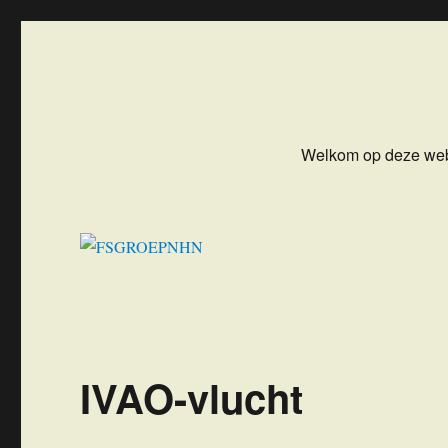
FSGROEPNHN
Flight Simulator Groep NoordHollandNoord
Welkom op deze web
IVAO-vlucht