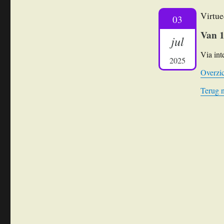
Virtue
03
Van 1
jul
Via int
2025
Overzic
Terug 