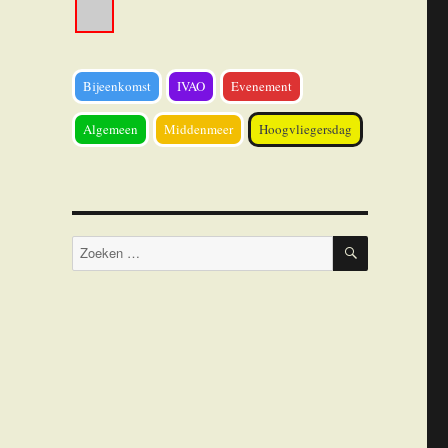
Bijeenkomst
IVAO
Evenement
Algemeen
Middenmeer
Hoogvliegersdag
ZOEKEN
Zoeken
naar: