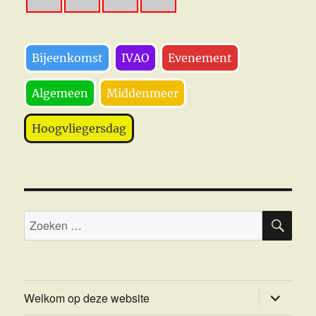
Bijeenkomst
IVAO
Evenement
Algemeen
Middenmeer
Hoogvliegersdag
ZOE
Zoeken
naar:
submenu
Welkom op deze website
uitvouwe