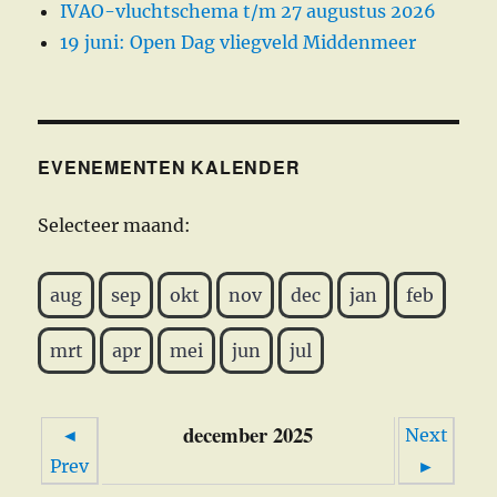
IVAO-vluchtschema t/m 27 augustus 2026
19 juni: Open Dag vliegveld Middenmeer
EVENEMENTEN KALENDER
Selecteer maand:
aug
sep
okt
nov
dec
jan
feb
mrt
apr
mei
jun
jul
december 2025
◄
Next
Prev
►