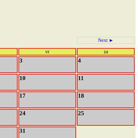
Next ►
vr
za
3
4
10
11
17
18
24
25
31