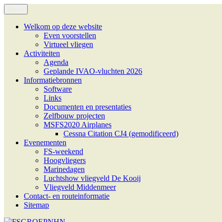
Ga
Menu
FSGROEPNHN
Flight Simulator Groep NoordHollandNoord
naar
de
Welkom op deze website
inhoud
Even voorstellen
Virtueel vliegen
Activiteiten
Agenda
Geplande IVAO-vluchten 2026
Informatiebronnen
Software
Links
Documenten en presentaties
Zelfbouw projecten
MSFS2020 Airplanes
Cessna Citation CJ4 (gemodificeerd)
Evenementen
FS-weekend
Hoogvliegers
Marinedagen
Luchtshow vliegveld De Kooij
Vliegveld Middenmeer
Contact- en routeinformatie
Sitemap