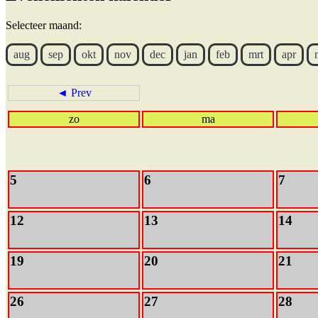
Selecteer maand:
aug
sep
okt
nov
dec
jan
feb
mrt
apr
◄ Prev
zo
ma
5
6
7
12
13
14
19
20
21
26
27
28