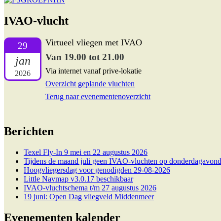
IVAO-vlucht
Virtueel vliegen met IVAO
29
Van 19.00 tot 21.00
jan
Via internet vanaf prive-lokatie
2026
Overzicht geplande vluchten
Terug naar evenementenoverzicht
Berichten
Texel Fly-In 9 mei en 22 augustus 2026
Tijdens de maand juli geen IVAO-vluchten op donderdagavond
Hoogvliegersdag voor genodigden 29-08-2026
Little Navmap v3.0.17 beschikbaar
IVAO-vluchtschema t/m 27 augustus 2026
19 juni: Open Dag vliegveld Middenmeer
Evenementen kalender