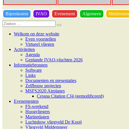
Bijeenkomst
IVAO
Evenement
Algemeen
Middenme
Zoeken
Zoeken
naar:
Welkom op deze website
Even voorstellen
Virtueel vliegen
Activiteiten
Agenda
Geplande IVAO-vluchten 2026
Informatiebronnen
Software
Links
Documenten en presentaties
Zelfbouw projecten
MSFS2020 Airplanes
Cessna Citation CJ4 (gemodificeerd)
Evenementen
FS-weekend
Hoogvliegers
Marinedagen
Luchtshow vliegveld De Kooij
Vliegveld Middenmeer