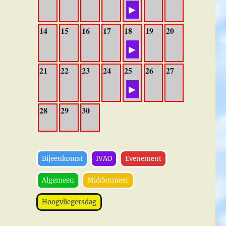
14
15
16
17
18
19
20
21
22
23
24
25
26
27
28
29
30
Bijeenkomst
IVAO
Evenement
Algemeen
Middenmeer
Hoogvliegersdag