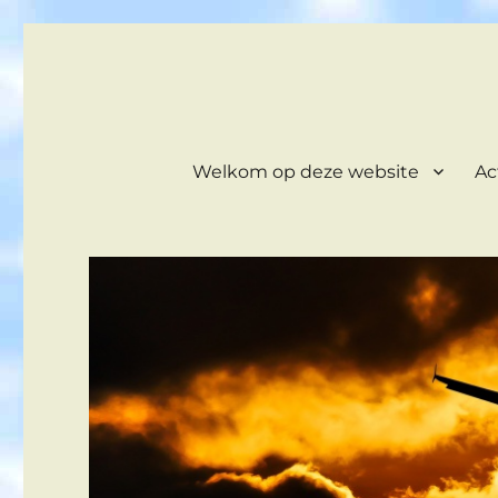
FSGROEPNHN
Flight Simulator Groep NoordHollandNoord
Welkom op deze website
Ac