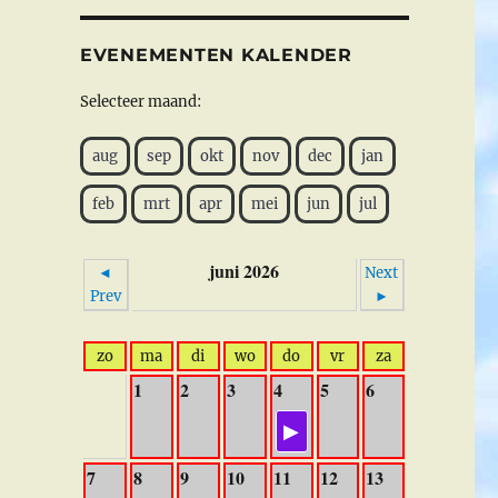
EVENEMENTEN KALENDER
Selecteer maand:
aug
sep
okt
nov
dec
jan
feb
mrt
apr
mei
jun
jul
juni 2026
◄
Next
Prev
►
zo
ma
di
wo
do
vr
za
1
2
3
4
5
6
7
8
9
10
11
12
13