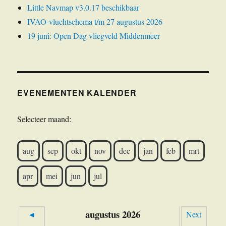
Little Navmap v3.0.17 beschikbaar
IVAO-vluchtschema t/m 27 augustus 2026
19 juni: Open Dag vliegveld Middenmeer
EVENEMENTEN KALENDER
Selecteer maand:
aug
sep
okt
nov
dec
jan
feb
mrt
apr
mei
jun
jul
augustus 2026
◄
Next