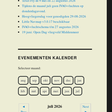
Texel Fly-In 9 mei en 22 augustus 2026
Tijdens de maand juli geen IVAO-vluchten op
donderdagavond.
Hoogvliegersdag voor genodigden 29-08-2026
Little Navmap v3.0.17 beschikbaar
IVAO-vluchtschema t/m 27 augustus 2026
19 juni: Open Dag vliegveld Middenmeer
EVENEMENTEN KALENDER
Selecteer maand:
aug
sep
okt
nov
dec
jan
feb
mrt
apr
mei
jun
jul
juli 2026
◄
Next
Prev
►