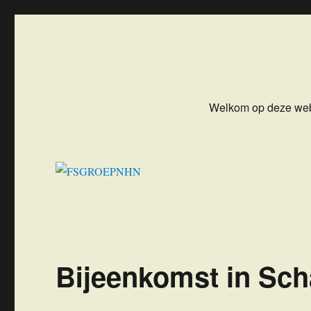
FSGROEPNHN
Flight Simulator Groep NoordHollandNoord
Welkom op deze web
Bijeenkomst in Sc