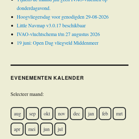
donderdagavond.
Hoogvliegersdag voor genodigden 29-08-2026
Little Navmap v3.0.17 beschikbaar
IVAO-vluchtschema t/m 27 augustus 2026
19 juni: Open Dag vliegveld Middenmeer
EVENEMENTEN KALENDER
Selecteer maand:
aug
sep
okt
nov
dec
jan
feb
mrt
apr
mei
jun
jul