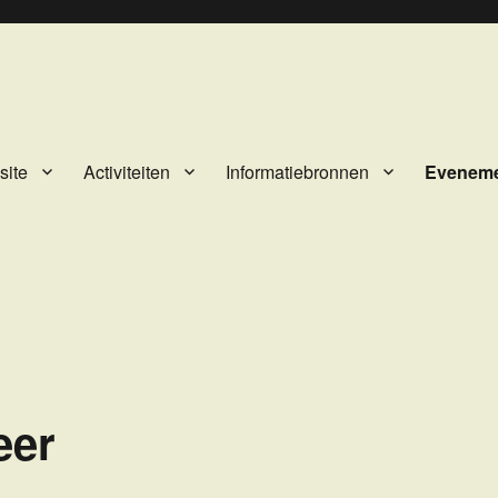
site
Activiteiten
Informatiebronnen
Evenem
eer