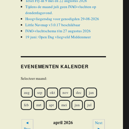
Texel Fly-In 9 mei en 22 augustus 2026
Tijdens de maand juli geen IVAO-vluchten op
donderdagavond.
Hoogvliegersdag voor genodigden 29-08-2026
Little Navmap v3.0.17 beschikbaar
IVAO-vluchtschema t/m 27 augustus 2026
19 juni: Open Dag vliegveld Middenmeer
EVENEMENTEN KALENDER
Selecteer maand:
aug
sep
okt
nov
dec
jan
feb
mrt
apr
mei
jun
jul
april 2026
◄
Next
Prev
►