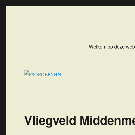
FSGROEPNHN
Flight Simulator Groep NoordHollandNoord
Welkom op deze web
Vliegveld Middenm