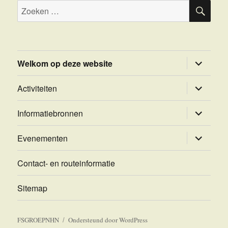
ZOE
Zoeken
naar:
submenu
Welkom op deze website
uitvouwe
submenu
Activiteiten
uitvouwe
submenu
Informatiebronnen
uitvouwe
submenu
Evenementen
uitvouwe
Contact- en routeinformatie
Sitemap
FSGROEPNHN
Ondersteund door WordPress