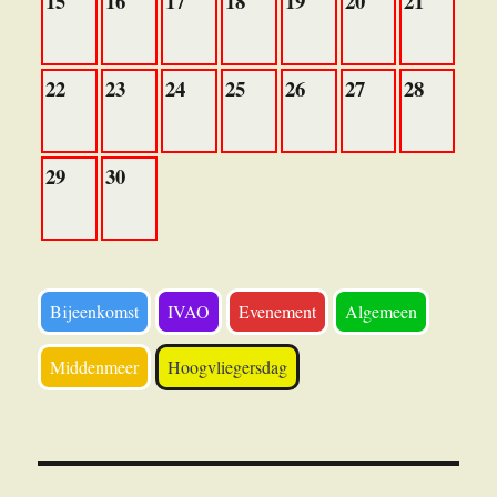
15
16
17
18
19
20
21
22
23
24
25
26
27
28
29
30
Bijeenkomst
IVAO
Evenement
Algemeen
Middenmeer
Hoogvliegersdag