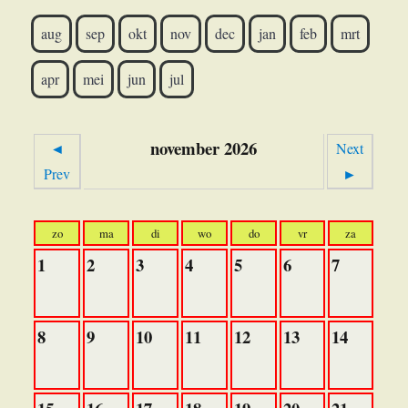
aug
sep
okt
nov
dec
jan
feb
mrt
apr
mei
jun
jul
november 2026
◄
Next
Prev
►
zo
ma
di
wo
do
vr
za
1
2
3
4
5
6
7
8
9
10
11
12
13
14